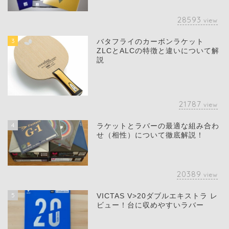
28593
view
3
バタフライのカーボンラケット
ZLCとALCの特徴と違いについて解
説
21787
view
4
ラケットとラバーの最適な組み合わ
せ（相性）について徹底解説！
20389
view
5
VICTAS V>20ダブルエキストラ レ
ビュー！台に収めやすいラバー