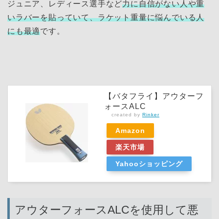
ジュニア、レディース選手など
力に自信がない人や重
いラバーを貼っていて、ラケット重量に悩んでいる人
にも
最適
です。
【バタフライ】アウターフ
ォースALC
created by
Rinker
Amazon
楽天市場
Yahooショッピング
アウターフォースALCを使用して悪