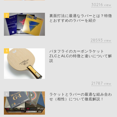
30216
view
2
裏面打法に最適なラバーとは？特徴
とおすすめのラバーを紹介
28593
view
3
バタフライのカーボンラケット
ZLCとALCの特徴と違いについて解
説
21787
view
4
ラケットとラバーの最適な組み合わ
せ（相性）について徹底解説！