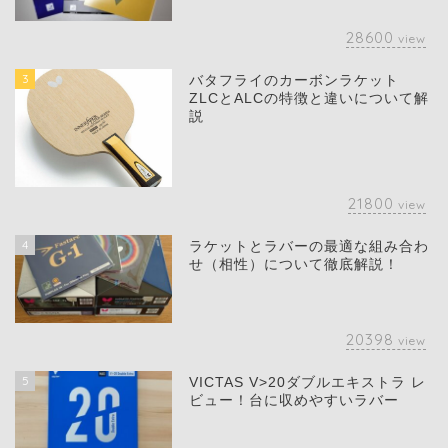
28600
view
3
バタフライのカーボンラケット
ZLCとALCの特徴と違いについて解
説
21800
view
4
ラケットとラバーの最適な組み合わ
せ（相性）について徹底解説！
20398
view
5
VICTAS V>20ダブルエキストラ レ
ビュー！台に収めやすいラバー