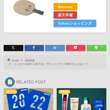
Amazon
楽天市場
Yahooショッピング
HOME
用具関連
ニッタクの暁炎Cと蒼天Cは、中ペンユーザーの救世主となるか！？
RELATED POST
用具関連
用具関連