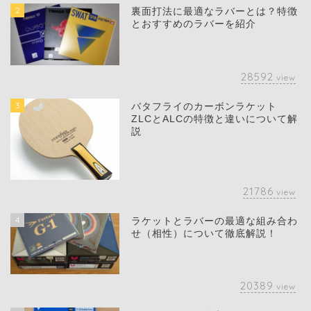
2
裏面打法に最適なラバーとは？特徴
とおすすめのラバーを紹介
28592
view
3
バタフライのカーボンラケット
ZLCとALCの特徴と違いについて解
説
21786
view
4
ラケットとラバーの最適な組み合わ
せ（相性）について徹底解説！
20389
view