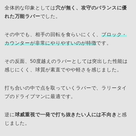
全体的な印象としては
穴が無く、攻守のバランスに優
れた万能ラバー
でした。
その中でも、相手の回転を食らいにくく、
ブロック・
カウンターが非常にやりやすいのが特徴
です。
その反面、50度越えのラバーとしては突出した性能は
感じにくく、球質が素直でやや軽さを感じました。
打ち合いの中で点を取っていくラバーで、ラリータイ
プのドライブマンに最適です。
逆に
球威重視で一発で打ち抜きたい人には不向き
と感
じました。